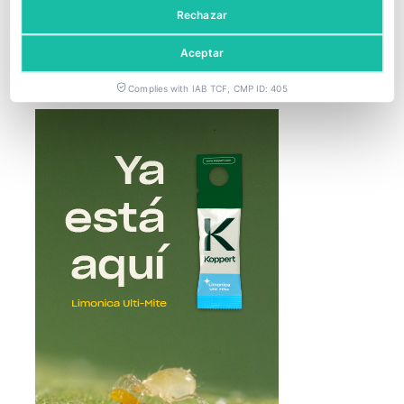
Rechazar
El granizo daña más de 2.000 hectáreas de cultivo en Lleida
Aceptar
14 mayo, 2026
Complies with IAB TCF, CMP ID: 405