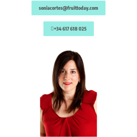
soniacortes@fruittoday.com
+34 617 618 025