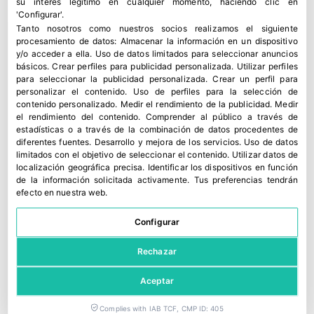
su interés legítimo en cualquier momento, haciendo clic en
'Configurar'.
Tanto nosotros como nuestros socios realizamos el siguiente
procesamiento de datos:
Almacenar la información en un dispositivo
Revista Fruit Today
y/o acceder a ella
.
Uso de datos limitados para seleccionar anuncios
básicos
.
Crear perfiles para publicidad personalizada
.
Utilizar perfiles
para seleccionar la publicidad personalizada
.
Crear un perfil para
Nuestra
revista bilingüe
(inglés-español) está
personalizar el contenido
.
Uso de perfiles para la selección de
destinada a vincular informativamente las
contenido personalizado
.
Medir el rendimiento de la publicidad
.
Medir
el rendimiento del contenido
.
Comprender al público a través de
producciones meridionales de Europa con los
estadísticas o a través de la combinación de datos procedentes de
canales de importación y distribución europeos
. Sus
diferentes fuentes
.
Desarrollo y mejora de los servicios
.
Uso de datos
limitados con el objetivo de seleccionar el contenido
.
Utilizar datos de
informaciones incluyen
toda la cadena de valor
del
localización geográfica precisa
.
Identificar los dispositivos en función
comercio de frutas y hortalizas
, así como a todas
de la información solicitada activamente
.
Tus preferencias tendrán
aquellas empresas que desarrollan su actividad
efecto en nuestra web.
dentro de este ámbito.
Configurar
Con una tirada de
5.000 ejemplares
distribuidos en
Rechazar
España, Alemania, Reino Unido, Italia, Países Bajos,
Francia, Europa del Este, Chile y Perú
. Su difusión
Aceptar
se realiza por
suscripción directa
y se reparte de
forma gratuita en las
principales ferias, jornadas y
Complies with IAB TCF, CMP ID: 405