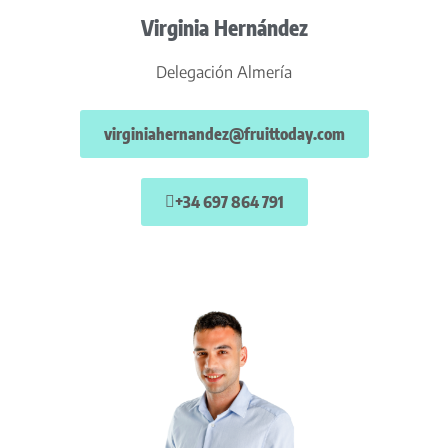
Virginia Hernández
Delegación Almería
virginiahernandez@fruittoday.com
+34 697 864 791