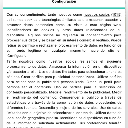
Configuración
Con su consentimiento, tanto nosotros como
nuestros socios
(1019)
utilizamos cookies u tecnologías similares para almacenar, acceder y
procesar datos personales como su visita a esta página web,
identificadores de cookies y otros datos relacionados de su
dispositivo. Algunos socios no requieren su consentimiento para
procesar sus datos y se basan en su interés comercial legítimo. Puede
retirar su permiso o rechazar el procesamiento de datos en función de
su interés legítimo en cualquier momento, haciendo clic en
'Configurar'.
Tanto nosotros como nuestros socios realizamos el siguiente
procesamiento de datos:
Almacenar la información en un dispositivo
y/o acceder a ella
.
Uso de datos limitados para seleccionar anuncios
básicos
.
Crear perfiles para publicidad personalizada
.
Utilizar perfiles
para seleccionar la publicidad personalizada
.
Crear un perfil para
personalizar el contenido
.
Uso de perfiles para la selección de
contenido personalizado
.
Medir el rendimiento de la publicidad
.
Medir
el rendimiento del contenido
.
Comprender al público a través de
estadísticas o a través de la combinación de datos procedentes de
diferentes fuentes
.
Desarrollo y mejora de los servicios
.
Uso de datos
limitados con el objetivo de seleccionar el contenido
.
Utilizar datos de
localización geográfica precisa
.
Identificar los dispositivos en función
de la información solicitada activamente
.
Tus preferencias tendrán
Asturiana de Fertilizantes defiende su continuidad en Avilés