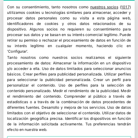
Con su consentimiento, tanto nosotros como
nuestros socios
(1017)
utilizamos cookies u tecnologías similares para almacenar, acceder y
procesar datos personales como su visita a esta página web,
identificadores de cookies y otros datos relacionados de su
dispositivo. Algunos socios no requieren su consentimiento para
procesar sus datos y se basan en su interés comercial legítimo. Puede
retirar su permiso o rechazar el procesamiento de datos en función de
su interés legítimo en cualquier momento, haciendo clic en
'Configurar'.
Tanto nosotros como nuestros socios realizamos el siguiente
procesamiento de datos:
Almacenar la información en un dispositivo
y/o acceder a ella
.
Uso de datos limitados para seleccionar anuncios
Rovensa Next impulsa biosoluciones frente al coste de los
básicos
.
Crear perfiles para publicidad personalizada
.
Utilizar perfiles
fertilizantes
para seleccionar la publicidad personalizada
.
Crear un perfil para
personalizar el contenido
.
Uso de perfiles para la selección de
22 julio, 2026
contenido personalizado
.
Medir el rendimiento de la publicidad
.
Medir
el rendimiento del contenido
.
Comprender al público a través de
estadísticas o a través de la combinación de datos procedentes de
diferentes fuentes
.
Desarrollo y mejora de los servicios
.
Uso de datos
limitados con el objetivo de seleccionar el contenido
.
Utilizar datos de
localización geográfica precisa
.
Identificar los dispositivos en función
de la información solicitada activamente
.
Tus preferencias tendrán
efecto en nuestra web.