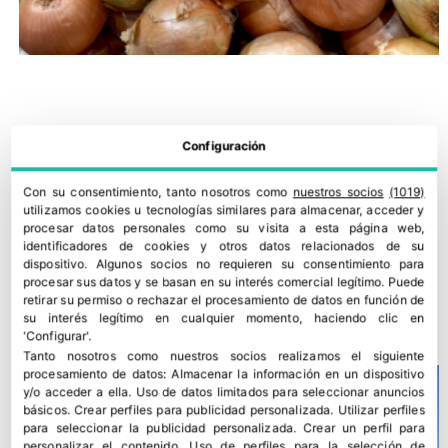
Configuración
Con su consentimiento, tanto nosotros como
nuestros socios
(1019)
utilizamos cookies u tecnologías similares para almacenar, acceder y
procesar datos personales como su visita a esta página web,
identificadores de cookies y otros datos relacionados de su
dispositivo. Algunos socios no requieren su consentimiento para
procesar sus datos y se basan en su interés comercial legítimo. Puede
COAG alerta de una campaña crítica para la cebolla sevillana
retirar su permiso o rechazar el procesamiento de datos en función de
su interés legítimo en cualquier momento, haciendo clic en
16 julio, 2026
'Configurar'.
Tanto nosotros como nuestros socios realizamos el siguiente
procesamiento de datos:
Almacenar la información en un dispositivo
y/o acceder a ella
.
Uso de datos limitados para seleccionar anuncios
básicos
.
Crear perfiles para publicidad personalizada
.
Utilizar perfiles
para seleccionar la publicidad personalizada
.
Crear un perfil para
personalizar el contenido
.
Uso de perfiles para la selección de