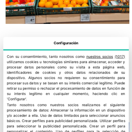
Configuración
Con su consentimiento, tanto nosotros como
nuestros socios
(1017)
utilizamos cookies u tecnologías similares para almacenar, acceder y
procesar datos personales como su visita a esta página web,
identificadores de cookies y otros datos relacionados de su
dispositivo. Algunos socios no requieren su consentimiento para
procesar sus datos y se basan en su interés comercial legítimo. Puede
retirar su permiso o rechazar el procesamiento de datos en función de
su interés legítimo en cualquier momento, haciendo clic en
IGP Cítricos Valencianos amplía un 33% el número de
'Configurar'.
auditorías
Tanto nosotros como nuestros socios realizamos el siguiente
30 julio, 2026
procesamiento de datos:
Almacenar la información en un dispositivo
y/o acceder a ella
.
Uso de datos limitados para seleccionar anuncios
básicos
.
Crear perfiles para publicidad personalizada
.
Utilizar perfiles
para seleccionar la publicidad personalizada
.
Crear un perfil para
personalizar el contenido
.
Uso de perfiles para la selección de