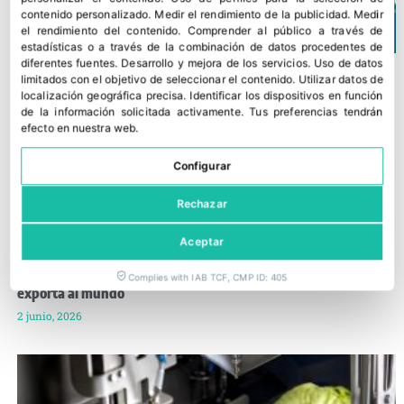
contenido personalizado
.
Medir el rendimiento de la publicidad
.
Medir
el rendimiento del contenido
.
Comprender al público a través de
estadísticas o a través de la combinación de datos procedentes de
diferentes fuentes
.
Desarrollo y mejora de los servicios
.
Uso de datos
limitados con el objetivo de seleccionar el contenido
.
Utilizar datos de
localización geográfica precisa
.
Identificar los dispositivos en función
de la información solicitada activamente
.
Tus preferencias tendrán
efecto en nuestra web.
Configurar
Rechazar
Aceptar
El ‘músculo oculto’ del campo español factura 1.635 millones y
Complies with IAB TCF, CMP ID: 405
exporta al mundo
2 junio, 2026