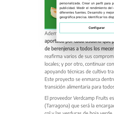
personalizada
.
Crear un perfil para 
publicidad
.
Medir el rendimiento del
diferentes fuentes
.
Desarrollo y mejor
geográfica precisa
.
Identificar los di
Configurar
Además, la compañía
bonificará
aportada por cada usuario que par
de berenjenas a todos los mece
reafirma varios de sus compromi
locales; y por otro, continuar co
apoyando técnicas de cultivo tra
Este proyecto se enmarca dentro 
transición alimentaria para todos
El proveedor Verdcamp Fruits es
(Tarragona) que será la encargad
col y las verduras de hoja verde