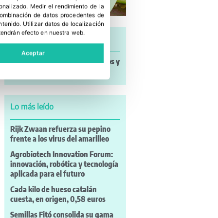
sonalizado
.
Medir el rendimiento de la
 combinación de datos procedentes de
ntenido
.
Utilizar datos de localización
tendrán efecto en nuestra web.
Últimas noticias
Aceptar
Noticias a mi Manera: incendios y
nuevos retos para el campo
Lo más leído
Rijk Zwaan refuerza su pepino
frente a los virus del amarilleo
Agrobiotech Innovation Forum:
innovación, robótica y tecnología
aplicada para el futuro
Cada kilo de hueso catalán
cuesta, en origen, 0,58 euros
Semillas Fitó consolida su gama