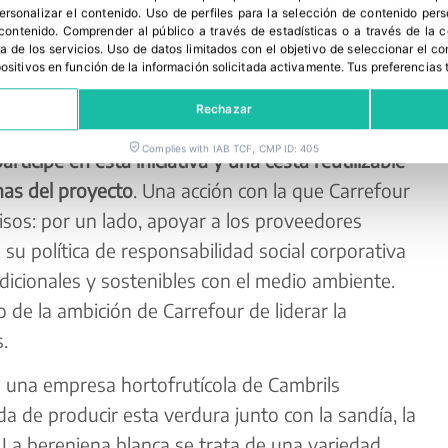
personalizar el contenido
.
Uso de perfiles para la selección de contenido per
 contenido
.
Comprender al público a través de estadísticas o a través de la
a de los servicios
.
Uso de datos limitados con el objetivo de seleccionar el co
spositivos en función de la información solicitada activamente
.
Tus preferencias 
Rechazar
 a través de su chequeAhorro la cantidad
Complies with IAB TCF, CMP ID: 405
ticipe en esta iniciativa y una cesta reutilizable
nas del proyecto
. Una acción con la que Carrefour
sos: por un lado, apoyar a los proveedores
n su política de responsabilidad social corporativa
dicionales y sostenibles con el medio ambiente.
de la ambición de Carrefour de liderar la
.
 una empresa hortofrutícola de Cambrils
a de producir esta verdura junto con la sandía, la
. La berenjena blanca se trata de una variedad