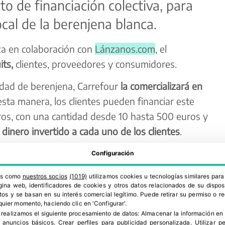
o de financiación colectiva, para
ocal de la berenjena blanca.
iza en colaboración con
Lánzanos.com
, el
ts,
clientes, proveedores y consumidores.
iedad de berenjena, Carrefour
la comercializará en
esta manera, los clientes pueden financiar este
os, con una cantidad desde 10 hasta 500 euros y
dinero invertido a cada uno de los clientes
.
Configuración
ros como
nuestros socios
(1019)
utilizamos cookies u tecnologías similares par
ina web, identificadores de cookies y otros datos relacionados de su dispos
os y se basan en su interés comercial legítimo. Puede retirar su permiso o 
quier momento, haciendo clic en 'Configurar'.
 realizamos el siguiente procesamiento de datos:
Almacenar la información en 
r anuncios básicos
.
Crear perfiles para publicidad personalizada
.
Utilizar p