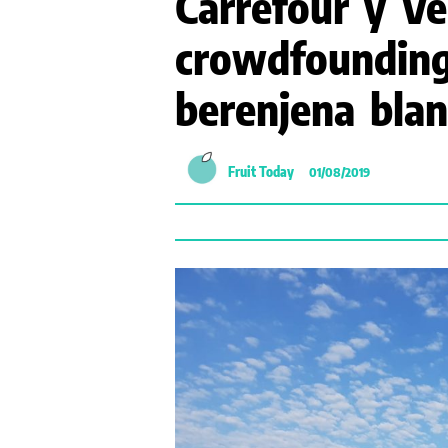
Carrefour y V
crowdfounding
berenjena blan
Fruit Today
01/08/2019