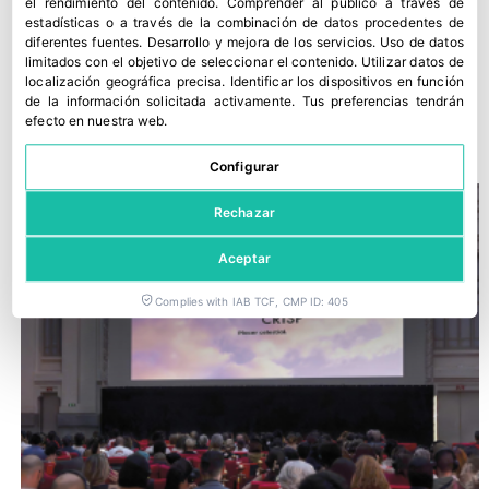
el rendimiento del contenido
.
Comprender al público a través de
estadísticas o a través de la combinación de datos procedentes de
diferentes fuentes
.
Desarrollo y mejora de los servicios
.
Uso de datos
limitados con el objetivo de seleccionar el contenido
.
Utilizar datos de
localización geográfica precisa
.
Identificar los dispositivos en función
de la información solicitada activamente
.
Tus preferencias tendrán
Asturiana de Fertilizantes defiende su continuidad en Avilés
efecto en nuestra web.
30 julio, 2026
Configurar
Rechazar
Aceptar
Complies with IAB TCF, CMP ID: 405