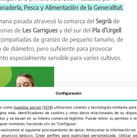
nadería, Pesca y Alimentación de la Generalitat.
emana pasada atravesó la comarca del
Segrià
de
 zonas de
Les Garrigues
y del sur del
Pla d’Urgell
.
 acompañadas de granizo de pequeño tamaño, de
de diámetro, pero suficiente para provocar
 especialmente sensible para varios cultivos.
Configuración
ros como
nuestros socios
(1019)
utilizamos cookies u tecnologías similares par
ina web, identificadores de cookies y otros datos relacionados de su dispos
os y se basan en su interés comercial legítimo. Puede retirar su permiso o 
quier momento, haciendo clic en 'Configurar'.
 realizamos el siguiente procesamiento de datos:
Almacenar la información en 
r anuncios básicos
.
Crear perfiles para publicidad personalizada
.
Utilizar p