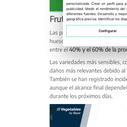
personalizada
.
Crear un perfil para 
publicidad
.
Medir el rendimiento del
diferentes fuentes
.
Desarrollo y mejor
Fruta dulce, la más af
geográfica precisa
.
Identificar los di
Las principales pérdidas se con
Configurar
hueso como de pepita. Según las 
entre el
40% y el 60% de la pro
Las variedades más sensibles, 
daños más relevantes debido al 
También se han registrado incid
aunque el alcance final depende
durante los próximos días.