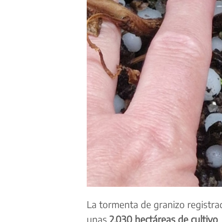
La tormenta de granizo registrad
unas
2.030 hectáreas de cultivo
,