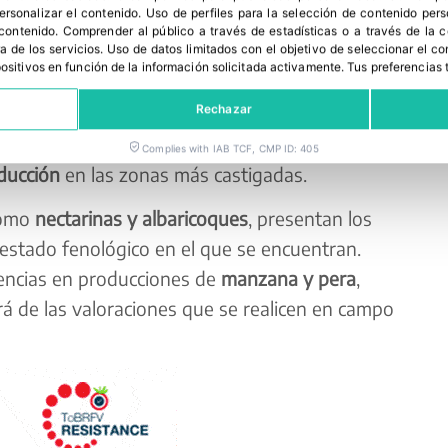
personalizar el contenido
.
Uso de perfiles para la selección de contenido per
 contenido
.
Comprender al público a través de estadísticas o a través de la
a de los servicios
.
Uso de datos limitados con el objetivo de seleccionar el co
ectada
spositivos en función de la información solicitada activamente
.
Tus preferencias 
centran en explotaciones de
fruta dulce
, tanto de
Rechazar
primeras estimaciones, las afectaciones oscilan
Complies with IAB TCF, CMP ID: 405
ducción
en las zonas más castigadas.
como
nectarinas y albaricoques
, presentan los
estado fenológico en el que se encuentran.
encias en producciones de
manzana y pera
,
rá de las valoraciones que se realicen en campo