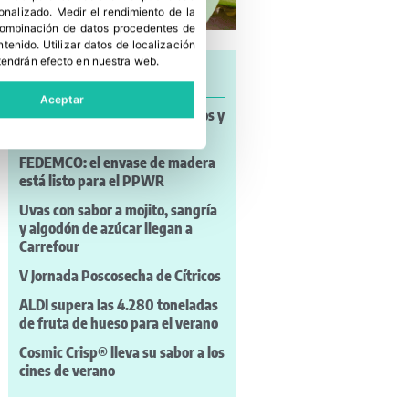
sonalizado
.
Medir el rendimiento de la
 combinación de datos procedentes de
ntenido
.
Utilizar datos de localización
tendrán efecto en nuestra web.
Últimas noticias
Aceptar
Noticias a mi Manera: incendios y
nuevos retos para el campo
FEDEMCO: el envase de madera
está listo para el PPWR
Uvas con sabor a mojito, sangría
y algodón de azúcar llegan a
Carrefour
V Jornada Poscosecha de Cítricos
ALDI supera las 4.280 toneladas
de fruta de hueso para el verano
Cosmic Crisp® lleva su sabor a los
cines de verano