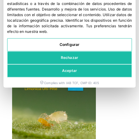
sector de la fruta fresca
estadísticas o a través de la combinación de datos procedentes de
diferentes fuentes
.
Desarrollo y mejora de los servicios
.
Uso de datos
25 junio, 2026
limitados con el objetivo de seleccionar el contenido
.
Utilizar datos de
localización geográfica precisa
.
Identificar los dispositivos en función
de la información solicitada activamente
.
Tus preferencias tendrán
efecto en nuestra web.
Configurar
Rechazar
Aceptar
Complies with IAB TCF, CMP ID: 405