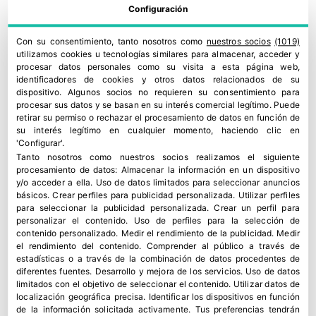
España: Aeronáuticos, Agrónomos, Caminos,
Configuración
Industriales, ICAI, Minas, Montes, Navales,
Con su consentimiento, tanto nosotros como
nuestros socios
(1019)
Teleco.
utilizamos cookies u tecnologías similares para almacenar, acceder y
procesar datos personales como su visita a esta página web,
El fin primordial del IIE es el de contribuir al
identificadores de cookies y otros datos relacionados de su
progreso de la Ingeniería poniéndola al servicio
dispositivo. Algunos socios no requieren su consentimiento para
procesar sus datos y se basan en su interés comercial legítimo. Puede
del desarrollo integral y el bien común de la
retirar su permiso o rechazar el procesamiento de datos en función de
sociedad, elevando su prestigio nacional e
su interés legítimo en cualquier momento, haciendo clic en
'Configurar'.
internacional, pues también representa al
Tanto nosotros como nuestros socios realizamos el siguiente
conjunto de la Ingeniería española
procesamiento de datos:
Almacenar la información en un dispositivo
y/o acceder a ella
.
Uso de datos limitados para seleccionar anuncios
Internacionalmente. El IIE es miembro
básicos
.
Crear perfiles para publicidad personalizada
.
Utilizar perfiles
destacado de FEANI, ENAEE, WFEO y UPADI.
para seleccionar la publicidad personalizada
.
Crear un perfil para
personalizar el contenido
.
Uso de perfiles para la selección de
contenido personalizado
.
Medir el rendimiento de la publicidad
.
Medir
Además, el IIE ostenta, en su ámbito, la
el rendimiento del contenido
.
Comprender al público a través de
representación y defensa de la Ingeniería ante
estadísticas o a través de la combinación de datos procedentes de
diferentes fuentes
.
Desarrollo y mejora de los servicios
.
Uso de datos
la administración pública e instituciones, ante
limitados con el objetivo de seleccionar el contenido
.
Utilizar datos de
cualquier clase de entidades, públicas o
localización geográfica precisa
.
Identificar los dispositivos en función
de la información solicitada activamente
.
Tus preferencias tendrán
privadas, y ante la administración de justicia en