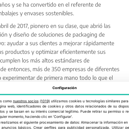
ños y se ha convertido en el referente de
mbalajes y envases sostenibles.
ril de 2017, pionero en su clase, que abrió las
ción y diseño de soluciones de packaging de
vo: ayudar a sus clientes a mejorar rápidamente
s productos y optimizar eficientemente sus
 cumplen los más altos estándares de
sde entonces, más de 350 empresas de diferentes
o experimentar de primera mano todo lo que el
egocios.
Configuración
ros como
nuestros socios
(1019)
utilizamos cookies u tecnologías similares par
ina web, identificadores de cookies y otros datos relacionados de su dispos
os y se basan en su interés comercial legítimo. Puede retirar su permiso o 
quier momento, haciendo clic en 'Configurar'.
 realizamos el siguiente procesamiento de datos:
Almacenar la información en 
r anuncios básicos
.
Crear perfiles para publicidad personalizada
.
Utilizar p