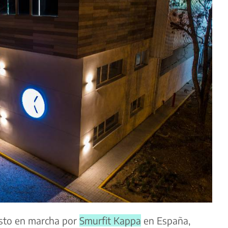
to en marcha por
Smurfit Kappa
en España,