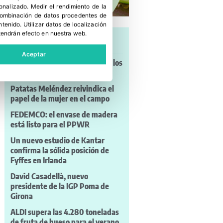
sonalizado
.
Medir el rendimiento de la
 combinación de datos procedentes de
ntenido
.
Utilizar datos de localización
tendrán efecto en nuestra web.
Últimas noticias
Aceptar
Cosmic Crisp® lleva su sabor a los
cines de verano
Patatas Meléndez reivindica el
papel de la mujer en el campo
FEDEMCO: el envase de madera
está listo para el PPWR
Un nuevo estudio de Kantar
confirma la sólida posición de
Fyffes en Irlanda
David Casadellà, nuevo
presidente de la IGP Poma de
Girona
ALDI supera las 4.280 toneladas
de fruta de hueso para el verano