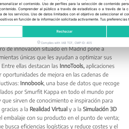
personalizar el contenido
.
Uso de perfiles para la selección de contenido per
 contenido
.
Comprender al público a través de estadísticas o a través de la
a de los servicios
.
Uso de datos limitados con el objetivo de seleccionar el co
spositivos en función de la información solicitada activamente
.
Tus preferencias 
Rechazar
Complies with IAB TCF, CMP ID: 405
tro de innovación situado en Madrid pone a
amientas únicas que les ayudan a optimizar sus
 Entre ellas destacan las
InnoTools,
aplicaciones
car oportunidades de mejora en las cadenas de
uctivas:
Innobook
, una base de datos que recoge
llados por Smurfit Kappa en todo el mundo por
que sirven de conocimiento e inspiración para
gracias a la
Realidad Virtual
y a la
Simulación 3D
el embalaje con su producto en el punto de venta;
e busca eficiencias logísticas y reduce costes y el