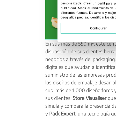
personalizada
.
Crear un perfil para 
publicidad
.
Medir el rendimiento del
diferentes fuentes
.
Desarrollo y mejor
geográfica precisa
.
Identificar los di
Configurar
2
En sus más de 550 m
, este cen
disposición de sus clientes herr
negocios a través del packaging.
digitales que ayudan a identifi
suministro de las empresas prod
los diseños de embalaje desarro
sus más de 1 000 diseñadores y 
sus clientes;
Store Visualiser
que 
simula y compara la presencia d
y
Pack Expert
, una tecnología qu