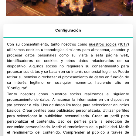
Configuración
Con su consentimiento, tanto nosotros como
nuestros socios
(1017)
utilizamos cookies u tecnologías similares para almacenar, acceder y
procesar datos personales como su visita a esta página web,
identificadores de cookies y otros datos relacionados de su
dispositivo. Algunos socios no requieren su consentimiento para
procesar sus datos y se basan en su interés comercial legítimo. Puede
retirar su permiso o rechazar el procesamiento de datos en función de
su interés legítimo en cualquier momento, haciendo clic en
'Configurar'.
Tecnova celebra 25 años como motor de innovación agrícola
Tanto nosotros como nuestros socios realizamos el siguiente
15 junio, 2026
procesamiento de datos:
Almacenar la información en un dispositivo
y/o acceder a ella
.
Uso de datos limitados para seleccionar anuncios
básicos
.
Crear perfiles para publicidad personalizada
.
Utilizar perfiles
para seleccionar la publicidad personalizada
.
Crear un perfil para
personalizar el contenido
.
Uso de perfiles para la selección de
contenido personalizado
.
Medir el rendimiento de la publicidad
.
Medir
el rendimiento del contenido
.
Comprender al público a través de