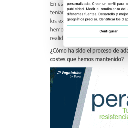
En estos momentos estamos tra
personalizada
.
Crear un perfil para 
publicidad
.
Medir el rendimiento del
tenían tanto peso en nuestra car
diferentes fuentes
.
Desarrollo y mejor
geográfica precisa
.
Identificar los di
los exóticos. Lo hemos hecho pa
hemos tenido, que deben ser c
Configurar
realidad, ahora tenemos surtido
¿Cómo ha sido el proceso de ada
costes que hemos mantenido?