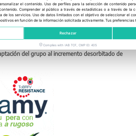
bajando incluso con productos que antes no
personalizar el contenido
.
Uso de perfiles para la selección de contenido per
 contenido
.
Comprender al público a través de estadísticas o a través de la
tera como la verdura de hoja, los frutos secos o
a de los servicios
.
Uso de datos limitados con el objetivo de seleccionar el co
spositivos en función de la información solicitada activamente
.
Tus preferencias 
ra asumir un poco la gran subida de gastos que
ompensados con un mayor volumen de ventas. En
Rechazar
 de cualquier producto que el mercado requiere.
Complies with IAB TCF, CMP ID: 405
ptación del grupo al incremento desorbitado de