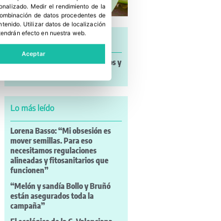
sonalizado
.
Medir el rendimiento de la
 combinación de datos procedentes de
ntenido
.
Utilizar datos de localización
tendrán efecto en nuestra web.
Últimas noticias
Aceptar
Noticias a mi Manera: incendios y
nuevos retos para el campo
Lo más leído
Lorena Basso: “Mi obsesión es
mover semillas. Para eso
necesitamos regulaciones
alineadas y fitosanitarios que
funcionen”
“Melón y sandía Bollo y Bruñó
están asegurados toda la
campaña”