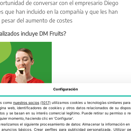
ortunidad de conversar con el empresario Diego
s que han incluido en la compañía y que les han
a pesar del aumento de costes
lizados incluye DM Fruits?
Configuración
ros como
nuestros socios
(1017)
utilizamos cookies u tecnologías similares par
ina web, identificadores de cookies y otros datos relacionados de su dispos
os y se basan en su interés comercial legítimo. Puede retirar su permiso o 
quier momento, haciendo clic en 'Configurar'.
 realizamos el siguiente procesamiento de datos:
Almacenar la información en 
o que ahora no contamos, ya que tenemos de todo.
r anuncios básicos
.
Crear perfiles para publicidad personalizada
.
Utilizar p