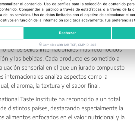
personalizar el contenido
.
Uso de perfiles para la selección de contenido per
 contenido
.
Comprender al público a través de estadísticas o a través de la
a de los servicios
.
Uso de datos limitados con el objetivo de seleccionar el co
spositivos en función de la información solicitada activamente
.
Tus preferencias 
Rechazar
Complies with IAB TCF, CMP ID: 405
o de los sellos internacionales más reconocidos
ción y las bebidas. Cada producto es sometido a
luación sensorial en el que un jurado compuesto
s internacionales analiza aspectos como la
al, el aroma, la textura y el sabor final.
national Taste Institute ha reconocido a un total
de distintos países, destacando especialmente la
s alimentos enfocados en el valor nutricional y la