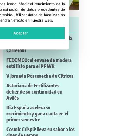
sonalizado
.
Medir el rendimiento de la
 combinación de datos procedentes de
ntenido
.
Utilizar datos de localización
tendrán efecto en nuestra web.
Últimas noticias
Aceptar
Uvas con sabor a mojito, sangría
y algodón de azúcar llegan a
Carrefour
FEDEMCO: el envase de madera
está listo para el PPWR
V Jornada Poscosecha de Cítricos
Asturiana de Fertilizantes
defiende su continuidad en
Avilés
Dia España acelera su
crecimiento y gana cuota en el
primer semestre
Cosmic Crisp® lleva su sabor a los
cines de verano