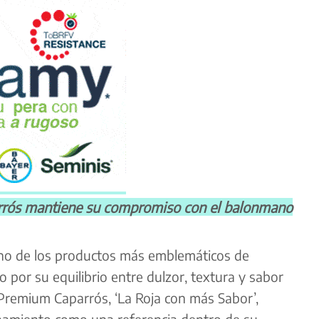
ós mantiene su compromiso con el balonmano
uno de los productos más emblemáticos de
 por su equilibrio entre dulzor, textura y sabor
 Premium Caparrós, ‘La Roja con más Sabor’,
namiento como una referencia dentro de su