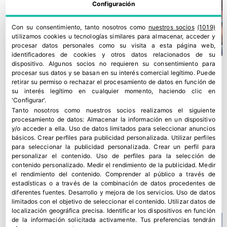
Configuración
Con su consentimiento, tanto nosotros como
nuestros socios
(1019)
utilizamos cookies u tecnologías similares para almacenar, acceder y
procesar datos personales como su visita a esta página web,
identificadores de cookies y otros datos relacionados de su
dispositivo. Algunos socios no requieren su consentimiento para
procesar sus datos y se basan en su interés comercial legítimo. Puede
retirar su permiso o rechazar el procesamiento de datos en función de
su interés legítimo en cualquier momento, haciendo clic en
'Configurar'.
Tanto nosotros como nuestros socios realizamos el siguiente
procesamiento de datos:
Almacenar la información en un dispositivo
y/o acceder a ella
.
Uso de datos limitados para seleccionar anuncios
básicos
.
Crear perfiles para publicidad personalizada
.
Utilizar perfiles
para seleccionar la publicidad personalizada
.
Crear un perfil para
personalizar el contenido
.
Uso de perfiles para la selección de
contenido personalizado
.
Medir el rendimiento de la publicidad
.
Medir
el rendimiento del contenido
.
Comprender al público a través de
La distribución alerta del impacto de la normativa F-Gas
estadísticas o a través de la combinación de datos procedentes de
23 julio, 2026
diferentes fuentes
.
Desarrollo y mejora de los servicios
.
Uso de datos
limitados con el objetivo de seleccionar el contenido
.
Utilizar datos de
localización geográfica precisa
.
Identificar los dispositivos en función
de la información solicitada activamente
.
Tus preferencias tendrán