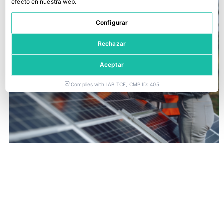
efecto en nuestra web.
Configurar
Rechazar
Aceptar
Complies with IAB TCF, CMP ID: 405