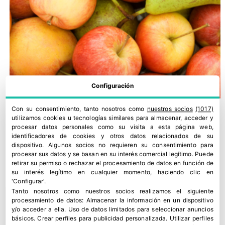
Configuración
Con su consentimiento, tanto nosotros como
nuestros socios
(1017)
utilizamos cookies u tecnologías similares para almacenar, acceder y
procesar datos personales como su visita a esta página web,
identificadores de cookies y otros datos relacionados de su
dispositivo. Algunos socios no requieren su consentimiento para
procesar sus datos y se basan en su interés comercial legítimo. Puede
retirar su permiso o rechazar el procesamiento de datos en función de
su interés legítimo en cualquier momento, haciendo clic en
'Configurar'.
Tanto nosotros como nuestros socios realizamos el siguiente
procesamiento de datos:
Almacenar la información en un dispositivo
y/o acceder a ella
.
Uso de datos limitados para seleccionar anuncios
básicos
.
Crear perfiles para publicidad personalizada
.
Utilizar perfiles
El grupo de contacto europeo de la fruta de pepita alerta de la