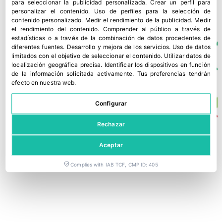
para seleccionar la publicidad personalizada
.
Crear un perfil para
presión fitosanitaria
personalizar el contenido
.
Uso de perfiles para la selección de
11 junio, 2026
contenido personalizado
.
Medir el rendimiento de la publicidad
.
Medir
el rendimiento del contenido
.
Comprender al público a través de
estadísticas o a través de la combinación de datos procedentes de
diferentes fuentes
.
Desarrollo y mejora de los servicios
.
Uso de datos
limitados con el objetivo de seleccionar el contenido
.
Utilizar datos de
localización geográfica precisa
.
Identificar los dispositivos en función
de la información solicitada activamente
.
Tus preferencias tendrán
efecto en nuestra web.
Configurar
Rechazar
Aceptar
Complies with IAB TCF, CMP ID: 405