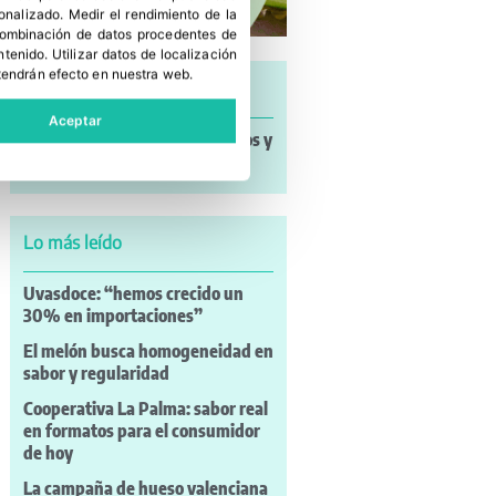
sonalizado
.
Medir el rendimiento de la
 combinación de datos procedentes de
ntenido
.
Utilizar datos de localización
tendrán efecto en nuestra web.
Últimas noticias
Aceptar
Noticias a mi Manera: incendios y
nuevos retos para el campo
Lo más leído
Uvasdoce: “hemos crecido un
30% en importaciones”
El melón busca homogeneidad en
sabor y regularidad
Cooperativa La Palma: sabor real
en formatos para el consumidor
de hoy
La campaña de hueso valenciana