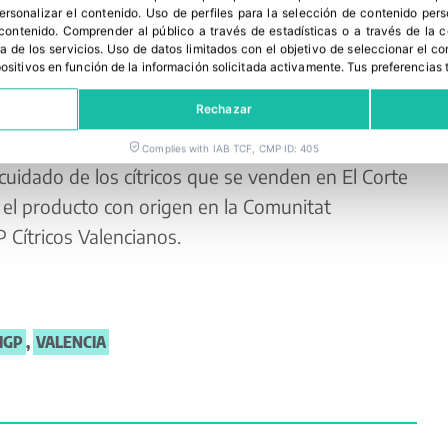
s representativa, que se ha degustado
personalizar el contenido
.
Uso de perfiles para la selección de contenido per
 contenido
.
Comprender al público a través de estadísticas o a través de la
n del Supermercado de El Corte Inglés Avenida
a de los servicios
.
Uso de datos limitados con el objetivo de seleccionar el co
spositivos en función de la información solicitada activamente
.
Tus preferencias 
 las falleras mayores de la Federación de Fallas
Rechazar
ente comprometido con unos precios justos que
Complies with IAB TCF, CMP ID: 405
cuidado de los cítricos que se venden en El Corte
 el producto con origen en la Comunitat
 Cítricos Valencianos.
IGP
,
VALENCIA