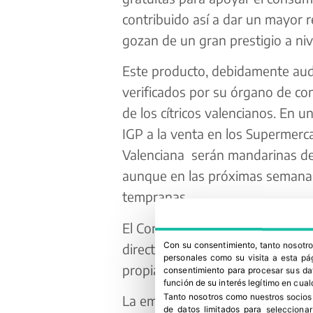
contribuido así a dar un mayor r
gozan de un gran prestigio a nive
Este producto, debidamente audi
verificados por su órgano de cont
de los cítricos valencianos. En 
IGP a la venta en los Supermerca
Valenciana serán mandarinas del
aunque en las próximas semanas 
tempranas.
El Corte Inglés tiene acuerdos
Con su consentimiento, tanto nosot
directamente con agricultores qu
personales como su visita a esta pág
propias zonas productoras en la
consentimiento para procesar sus dat
función de su interés legítimo en cual
Tanto nosotros como nuestros socios
La empresa castellonense Naranj
de datos limitados para selecciona