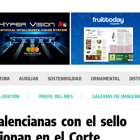
TURA
AUXILIAR
SOSTENIBILIDAD
ORNAMENTAL
DIST
 EDICIÓN
PERFIL DEL MES
GALERÍAS DE IMÁGEN
alencianas con el sello
ionan en el Corte