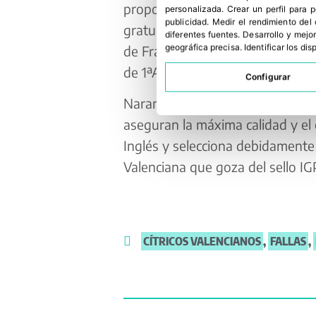
proporcionado nuestra fruta má
personalizada
.
Crear un perfil para 
publicidad
.
Medir el rendimiento del
gratuitamente en esta promoció
diferentes fuentes
.
Desarrollo y mejor
geográfica precisa
.
Identificar los di
de Francia con la colaboración de
de 1ªA.
Configurar
Naranjas Torres está perfectam
aseguran la máxima calidad y el 
Inglés y selecciona debidamente
Valenciana que goza del sello IGP
CÍTRICOS VALENCIANOS
,
FALLAS
,