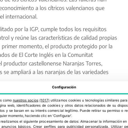
econocimiento a los cítricos valencianos que
l internacional.
tado por la IGP, cumple todos los requisitos
rol y reúne las características de calidad propias
un primer momento, el producto protegido por la
dos de El Corte Inglés en la Comunitat
 productor castellonense Naranjas Torres,
se ampliará a las naranjas de las variedades
Configuración
 de forma permanente tanto con proveedores como
ros como
nuestros socios
(1017)
utilizamos cookies u tecnologías similares par
e le garantizan el abastecimiento desde las
ina web, identificadores de cookies y otros datos relacionados de su dispos
 Comunitat Valenciana.
os y se basan en su interés comercial legítimo. Puede retirar su permiso o 
quier momento, haciendo clic en 'Configurar'.
 realizamos el siguiente procesamiento de datos:
Almacenar la información en 
as Torres, con sede en Almenara, ha
r anuncios básicos
.
Crear perfiles para publicidad personalizada
.
Utilizar p