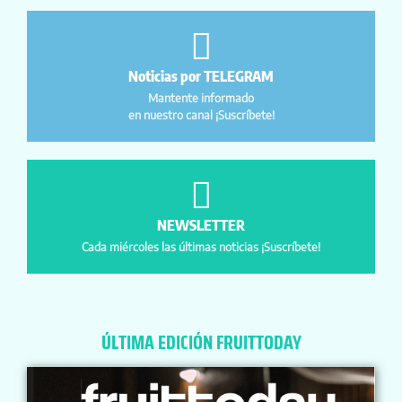
Noticias por TELEGRAM
Mantente informado
en nuestro canal ¡Suscríbete!
NEWSLETTER
Cada miércoles las últimas noticias ¡Suscríbete!
ÚLTIMA EDICIÓN FRUITTODAY