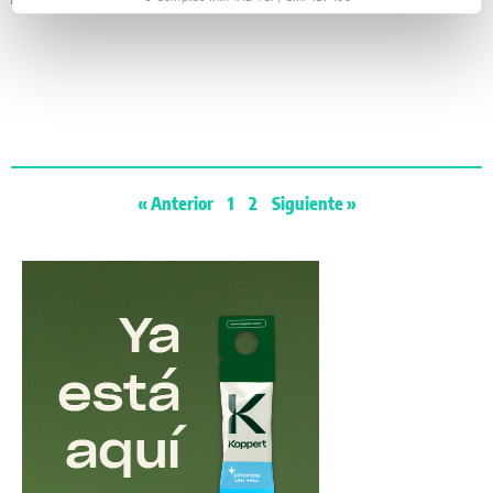
« Anterior
1
2
Siguiente »