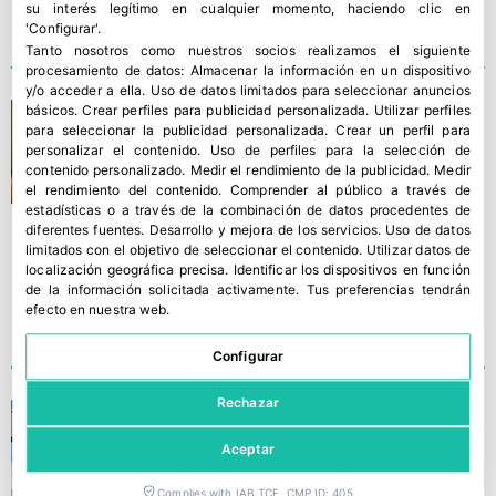
su interés legítimo en cualquier momento, haciendo clic en
'Configurar'.
Tanto nosotros como nuestros socios realizamos el siguiente
procesamiento de datos:
Almacenar la información en un dispositivo
y/o acceder a ella
.
Uso de datos limitados para seleccionar anuncios
José Barrés, reelegido como
básicos
.
Crear perfiles para publicidad personalizada
.
Utilizar perfiles
para seleccionar la publicidad personalizada
.
Crear un perfil para
presidente de la IGP Cítricos
personalizar el contenido
.
Uso de perfiles para la selección de
Valencianos
contenido personalizado
.
Medir el rendimiento de la publicidad
.
Medir
el rendimiento del contenido
.
Comprender al público a través de
estadísticas o a través de la combinación de datos procedentes de
diferentes fuentes
.
Desarrollo y mejora de los servicios
.
Uso de datos
limitados con el objetivo de seleccionar el contenido
.
Utilizar datos de
localización geográfica precisa
.
Identificar los dispositivos en función
de la información solicitada activamente
.
Tus preferencias tendrán
efecto en nuestra web.
Configurar
Rechazar
IGP Cítricos Valencianos
participa en las Jornadas
Aceptar
“Territorio y Calidad”
Complies with IAB TCF, CMP ID: 405