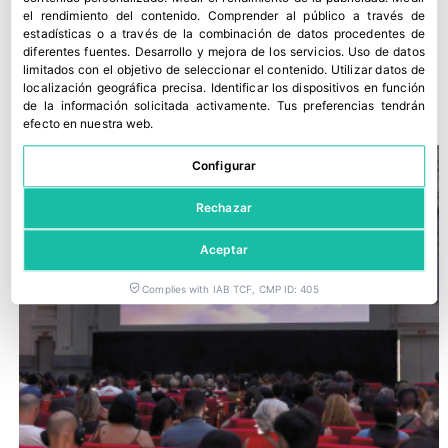
el rendimiento del contenido
.
Comprender al público a través de
estadísticas o a través de la combinación de datos procedentes de
diferentes fuentes
.
Desarrollo y mejora de los servicios
.
Uso de datos
Asturiana de Fertilizantes defiende su continuidad en
limitados con el objetivo de seleccionar el contenido
.
Utilizar datos de
Avilés
localización geográfica precisa
.
Identificar los dispositivos en función
30 julio, 2026
de la información solicitada activamente
.
Tus preferencias tendrán
efecto en nuestra web.
Configurar
Rechazar
Aceptar
Complies with IAB TCF, CMP ID: 405