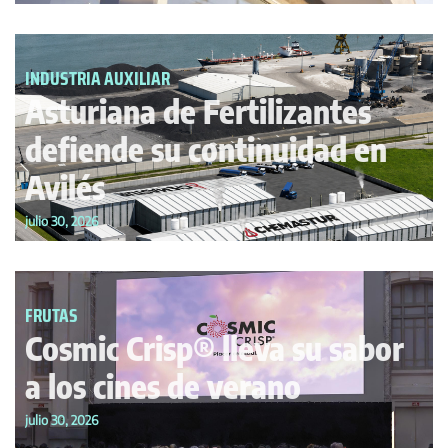
INDUSTRIA AUXILIAR
Asturiana de Fertilizantes
defiende su continuidad en
Avilés
julio 30, 2026
FRUTAS
Cosmic Crisp® lleva su sabor
a los cines de verano
julio 30, 2026