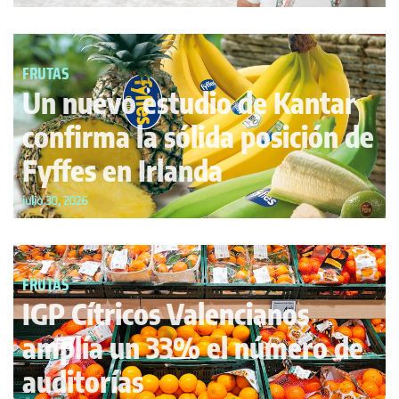
FRUTAS
Un nuevo estudio de Kantar
confirma la sólida posición de
Fyffes en Irlanda
julio 30, 2026
FRUTAS
IGP Cítricos Valencianos
amplía un 33% el número de
auditorías