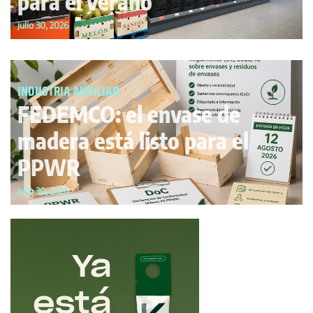
para el verano
julio 30, 2026
INDUSTRIA AUXILIAR
FEDEMCO: el envase de
madera está listo para el
PPWR
julio 30, 2026