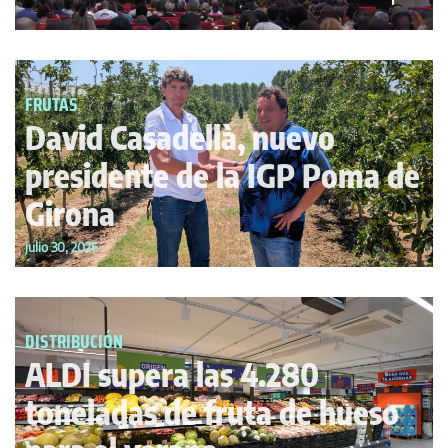
FRUTAS
David Casadellà, nuevo
presidente de la IGP Poma de
Girona
julio 30, 2026
DISTRIBUCIÓN
ALDI supera las 4.280
toneladas de fruta de hueso