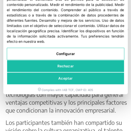
entorno en transformación
contenido personalizado
.
Medir el rendimiento de la publicidad
.
Medir
el rendimiento del contenido
.
Comprender al público a través de
estadísticas o a través de la combinación de datos procedentes de
El programa ha incluido un diálogo entre CEOs
diferentes fuentes
.
Desarrollo y mejora de los servicios
.
Uso de datos
con la participación de la CEO de Grupo Carinsa,
limitados con el objetivo de seleccionar el contenido
.
Utilizar datos de
localización geográfica precisa
.
Identificar los dispositivos en función
Vanesa Martínez; el CEO de Grupo La Plana,
de la información solicitada activamente
.
Tus preferencias tendrán
Juan Ignacio Piquer; el CEO de Vicky Foods,
efecto en nuestra web.
Rafa Juan; y la CEO de AINIA, Cristina Del
Configurar
Campo.
Rechazar
La conversación ha abordado las
transformaciones que marcarán la evolución de
Aceptar
la industria durante los próximos años, las
Complies with IAB TCF, CMP ID: 405
tecnologías con mayor capacidad para generar
ventajas competitivas y los principales factores
que condicionan la innovación empresarial.
Los participantes también han compartido su
visión sobre la cultura organizativa, el talento,