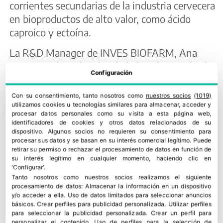
corrientes secundarias de la industria cervecera
en bioproductos de alto valor, como ácido
caproico y ectoína.
La R&D Manager de INVES BIOFARM, Ana
Leticia Jiménez, ha abordado la valorización de
Configuración
alpeorujo y subproductos de la almendra para
obtener compuestos bioactivos, celulosa y
Con su consentimiento, tanto nosotros como
nuestros socios
(1019)
microfibras con aplicación cosmética y
utilizamos cookies u tecnologías similares para almacenar, acceder y
procesar datos personales como su visita a esta página web,
dermatológica.
identificadores de cookies y otros datos relacionados de su
dispositivo. Algunos socios no requieren su consentimiento para
Estos cuatro casos de éxito muestran el valor
procesar sus datos y se basan en su interés comercial legítimo. Puede
retirar su permiso o rechazar el procesamiento de datos en función de
de conectar conocimiento tecnológico,
su interés legítimo en cualquier momento, haciendo clic en
capacidad industrial y colaboración empresarial
'Configurar'.
Tanto nosotros como nuestros socios realizamos el siguiente
para acelerar la llegada de nuevas soluciones al
procesamiento de datos:
Almacenar la información en un dispositivo
mercado.
y/o acceder a ella
.
Uso de datos limitados para seleccionar anuncios
básicos
.
Crear perfiles para publicidad personalizada
.
Utilizar perfiles
Liderazgo empresarial ante un
para seleccionar la publicidad personalizada
.
Crear un perfil para
personalizar el contenido
.
Uso de perfiles para la selección de