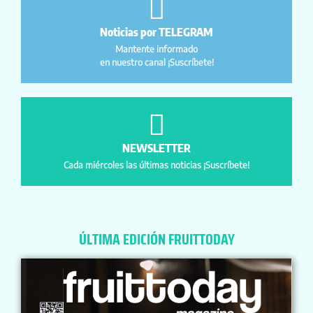
Noticias por TELEGRAM
Mantente informado
en nuestro canal ¡Suscríbete!
NEWSLETTER
Cada miércoles las últimas noticias ¡Suscríbete!
ÚLTIMA EDICIÓN FRUITTODAY