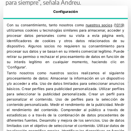
para siempre”, señala Andreu.
Configuración
ASAJA ALICANTE
,
BORRASCA CIRIL
,
HELADAS
,
VEGA
Con su consentimiento, tanto nosotros como
nuestros socios
(1019)
BAJA DEL SEGURA
utilizamos cookies u tecnologías similares para almacenar, acceder y
procesar datos personales como su visita a esta página web,
identificadores de cookies y otros datos relacionados de su
dispositivo. Algunos socios no requieren su consentimiento para
procesar sus datos y se basan en su interés comercial legítimo. Puede
retirar su permiso o rechazar el procesamiento de datos en función de
su interés legítimo en cualquier momento, haciendo clic en
TE PODRÍA INTERESAR
'Configurar'.
Tanto nosotros como nuestros socios realizamos el siguiente
procesamiento de datos:
Almacenar la información en un dispositivo
y/o acceder a ella
.
Uso de datos limitados para seleccionar anuncios
básicos
.
Crear perfiles para publicidad personalizada
.
Utilizar perfiles
para seleccionar la publicidad personalizada
.
Crear un perfil para
personalizar el contenido
.
Uso de perfiles para la selección de
contenido personalizado
.
Medir el rendimiento de la publicidad
.
Medir
el rendimiento del contenido
.
Comprender al público a través de
estadísticas o a través de la combinación de datos procedentes de
diferentes fuentes
.
Desarrollo y mejora de los servicios
.
Uso de datos
limitados con el objetivo de seleccionar el contenido
.
Utilizar datos de
localización geográfica precisa
.
Identificar los dispositivos en función