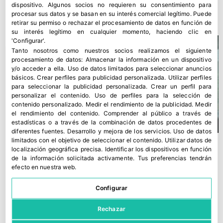
XVII Asamblea General de +Brócoli – GALERÍA DE IMÁGENES
dispositivo. Algunos socios no requieren su consentimiento para
19 mayo, 2026
procesar sus datos y se basan en su interés comercial legítimo. Puede
retirar su permiso o rechazar el procesamiento de datos en función de
su interés legítimo en cualquier momento, haciendo clic en
'Configurar'.
Tanto nosotros como nuestros socios realizamos el siguiente
procesamiento de datos:
Almacenar la información en un dispositivo
y/o acceder a ella
.
Uso de datos limitados para seleccionar anuncios
básicos
.
Crear perfiles para publicidad personalizada
.
Utilizar perfiles
para seleccionar la publicidad personalizada
.
Crear un perfil para
personalizar el contenido
.
Uso de perfiles para la selección de
contenido personalizado
.
Medir el rendimiento de la publicidad
.
Medir
el rendimiento del contenido
.
Comprender al público a través de
estadísticas o a través de la combinación de datos procedentes de
diferentes fuentes
.
Desarrollo y mejora de los servicios
.
Uso de datos
limitados con el objetivo de seleccionar el contenido
.
Utilizar datos de
localización geográfica precisa
.
Identificar los dispositivos en función
de la información solicitada activamente
.
Tus preferencias tendrán
efecto en nuestra web.
Configurar
Rechazar