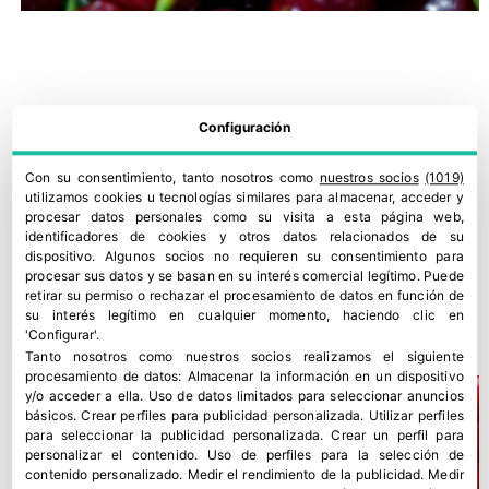
Configuración
Con su consentimiento, tanto nosotros como
nuestros socios
(1019)
utilizamos cookies u tecnologías similares para almacenar, acceder y
procesar datos personales como su visita a esta página web,
identificadores de cookies y otros datos relacionados de su
dispositivo. Algunos socios no requieren su consentimiento para
Cereza chilena: un nuevo estándar de 12.000 kilos por
procesar sus datos y se basan en su interés comercial legítimo. Puede
retirar su permiso o rechazar el procesamiento de datos en función de
hectárea
su interés legítimo en cualquier momento, haciendo clic en
8 julio, 2026
'Configurar'.
Tanto nosotros como nuestros socios realizamos el siguiente
procesamiento de datos:
Almacenar la información en un dispositivo
y/o acceder a ella
.
Uso de datos limitados para seleccionar anuncios
básicos
.
Crear perfiles para publicidad personalizada
.
Utilizar perfiles
para seleccionar la publicidad personalizada
.
Crear un perfil para
personalizar el contenido
.
Uso de perfiles para la selección de
contenido personalizado
.
Medir el rendimiento de la publicidad
.
Medir