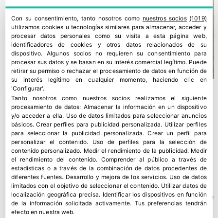
Con su consentimiento, tanto nosotros como
nuestros socios
(1019)
utilizamos cookies u tecnologías similares para almacenar, acceder y
procesar datos personales como su visita a esta página web,
identificadores de cookies y otros datos relacionados de su
dispositivo. Algunos socios no requieren su consentimiento para
procesar sus datos y se basan en su interés comercial legítimo. Puede
retirar su permiso o rechazar el procesamiento de datos en función de
su interés legítimo en cualquier momento, haciendo clic en
'Configurar'.
Tanto nosotros como nuestros socios realizamos el siguiente
procesamiento de datos:
Almacenar la información en un dispositivo
y/o acceder a ella
.
Uso de datos limitados para seleccionar anuncios
básicos
.
Crear perfiles para publicidad personalizada
.
Utilizar perfiles
para seleccionar la publicidad personalizada
.
Crear un perfil para
personalizar el contenido
.
Uso de perfiles para la selección de
contenido personalizado
.
Medir el rendimiento de la publicidad
.
Medir
el rendimiento del contenido
.
Comprender al público a través de
estadísticas o a través de la combinación de datos procedentes de
diferentes fuentes
.
Desarrollo y mejora de los servicios
.
Uso de datos
limitados con el objetivo de seleccionar el contenido
.
Utilizar datos de
localización geográfica precisa
.
Identificar los dispositivos en función
UNICA facilita la conciliación de su plantilla con una escuela de
de la información solicitada activamente
.
Tus preferencias tendrán
verano gratuita
efecto en nuestra web.