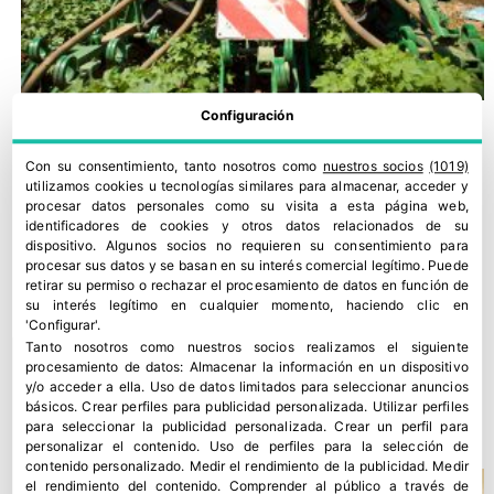
Configuración
Con su consentimiento, tanto nosotros como
nuestros socios
(1019)
utilizamos cookies u tecnologías similares para almacenar, acceder y
procesar datos personales como su visita a esta página web,
identificadores de cookies y otros datos relacionados de su
dispositivo. Algunos socios no requieren su consentimiento para
procesar sus datos y se basan en su interés comercial legítimo. Puede
retirar su permiso o rechazar el procesamiento de datos en función de
su interés legítimo en cualquier momento, haciendo clic en
'Configurar'.
Tanto nosotros como nuestros socios realizamos el siguiente
Andalucía cierra la convocatoria de ayudas a jóvenes
procesamiento de datos:
Almacenar la información en un dispositivo
y/o acceder a ella
.
Uso de datos limitados para seleccionar anuncios
agricultores
básicos
.
Crear perfiles para publicidad personalizada
.
Utilizar perfiles
2 julio, 2026
para seleccionar la publicidad personalizada
.
Crear un perfil para
personalizar el contenido
.
Uso de perfiles para la selección de
contenido personalizado
.
Medir el rendimiento de la publicidad
.
Medir
el rendimiento del contenido
.
Comprender al público a través de