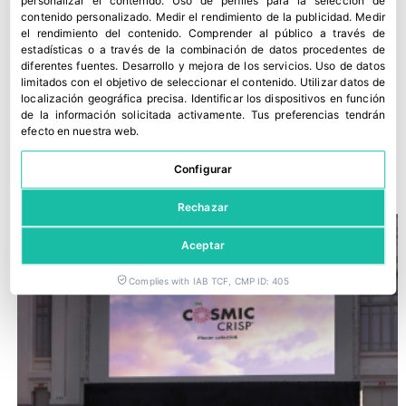
personalizar el contenido
.
Uso de perfiles para la selección de
contenido personalizado
.
Medir el rendimiento de la publicidad
.
Medir
el rendimiento del contenido
.
Comprender al público a través de
estadísticas o a través de la combinación de datos procedentes de
diferentes fuentes
.
Desarrollo y mejora de los servicios
.
Uso de datos
limitados con el objetivo de seleccionar el contenido
.
Utilizar datos de
localización geográfica precisa
.
Identificar los dispositivos en función
de la información solicitada activamente
.
Tus preferencias tendrán
efecto en nuestra web.
Asturiana de Fertilizantes defiende su continuidad en Avilés
Configurar
30 julio, 2026
Rechazar
Aceptar
Complies with IAB TCF, CMP ID: 405