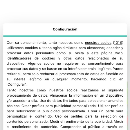
Configuración
Con su consentimiento, tanto nosotros como
nuestros socios
(1019)
utilizamos cookies u tecnologías similares para almacenar, acceder y
procesar datos personales como su visita a esta página web,
La Asociación Valenciana de Agricultores acoge un ambicioso
identificadores de cookies y otros datos relacionados de su
ensayo de pimiento
dispositivo. Algunos socios no requieren su consentimiento para
procesar sus datos y se basan en su interés comercial legítimo. Puede
29 junio, 2026
retirar su permiso o rechazar el procesamiento de datos en función de
su interés legítimo en cualquier momento, haciendo clic en
'Configurar'.
Tanto nosotros como nuestros socios realizamos el siguiente
procesamiento de datos:
Almacenar la información en un dispositivo
y/o acceder a ella
.
Uso de datos limitados para seleccionar anuncios
básicos
.
Crear perfiles para publicidad personalizada
.
Utilizar perfiles
para seleccionar la publicidad personalizada
.
Crear un perfil para
personalizar el contenido
.
Uso de perfiles para la selección de
contenido personalizado
.
Medir el rendimiento de la publicidad
.
Medir
el rendimiento del contenido
.
Comprender al público a través de