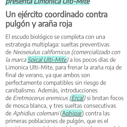
presenta Limonica Ulti-Mite
Un ejército coordinado contra
pulgón y araña roja
El escudo biológico se completa con una
estrategia multiplaga: sueltas preventivas
de
Neoseiulus californicus (comercializado con
la marca
Spical Ulti-Mite
)
a los pocos días de
Limonica Ulti-Mite, para frenar la araña roja de
final de verano, ya que ambos son
perfectamente compatibles sin riesgo de
canibalismo. Además, introducciones
de
Eretmocerus eremicus (
Ercal
)
si brotan focos
de mosca blanca, y tres sueltas consecutivas
de
Aphidius colemani
(
Aphipar
) contra las
primeras poblaciones de pulgón, que es el