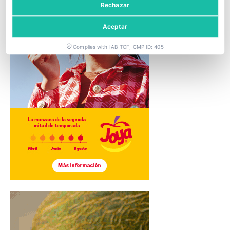
Rechazar
Aceptar
Complies with IAB TCF, CMP ID: 405