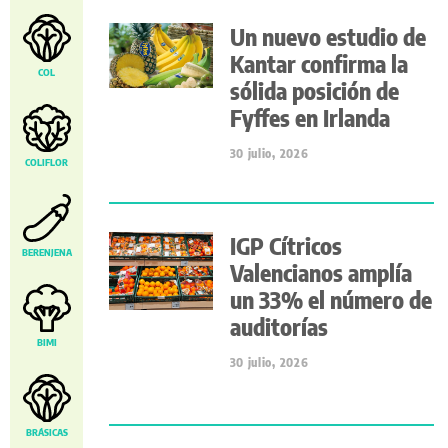
Un nuevo estudio de
Kantar confirma la
COL
sólida posición de
Fyffes en Irlanda
30 julio, 2026
COLIFLOR
IGP Cítricos
BERENJENA
Valencianos amplía
un 33% el número de
auditorías
BIMI
30 julio, 2026
BRÁSICAS