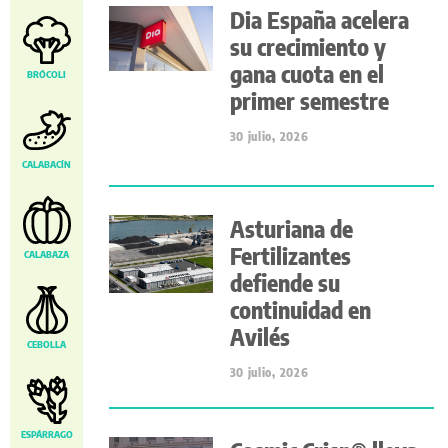
Dia España acelera
su crecimiento y
gana cuota en el
BRÓCOLI
primer semestre
30 julio, 2026
CALABACÍN
Asturiana de
Fertilizantes
CALABAZA
defiende su
continuidad en
Avilés
CEBOLLA
30 julio, 2026
ESPÁRRAGO