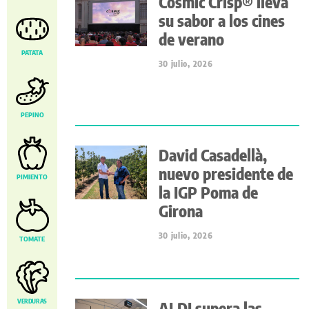
Cosmic Crisp® lleva
su sabor a los cines
de verano
PATATA
30 julio, 2026
PEPINO
David Casadellà,
nuevo presidente de
PIMIENTO
la IGP Poma de
Girona
30 julio, 2026
TOMATE
VERDURAS
ALDI supera las