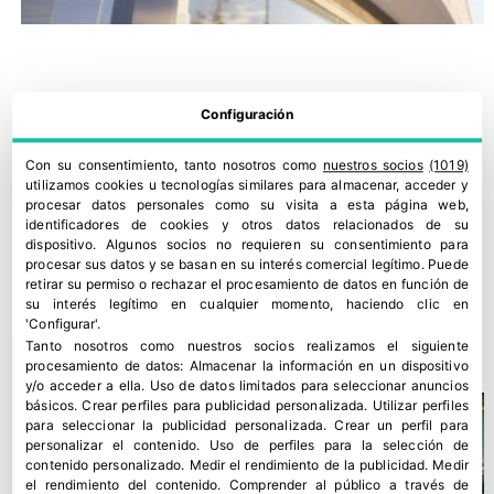
Configuración
Con su consentimiento, tanto nosotros como
nuestros socios
(1019)
utilizamos cookies u tecnologías similares para almacenar, acceder y
procesar datos personales como su visita a esta página web,
identificadores de cookies y otros datos relacionados de su
dispositivo. Algunos socios no requieren su consentimiento para
procesar sus datos y se basan en su interés comercial legítimo. Puede
retirar su permiso o rechazar el procesamiento de datos en función de
Dia España acelera su crecimiento y gana cuota en el primer
su interés legítimo en cualquier momento, haciendo clic en
semestre
'Configurar'.
30 julio, 2026
Tanto nosotros como nuestros socios realizamos el siguiente
procesamiento de datos:
Almacenar la información en un dispositivo
y/o acceder a ella
.
Uso de datos limitados para seleccionar anuncios
básicos
.
Crear perfiles para publicidad personalizada
.
Utilizar perfiles
para seleccionar la publicidad personalizada
.
Crear un perfil para
personalizar el contenido
.
Uso de perfiles para la selección de
contenido personalizado
.
Medir el rendimiento de la publicidad
.
Medir
el rendimiento del contenido
.
Comprender al público a través de