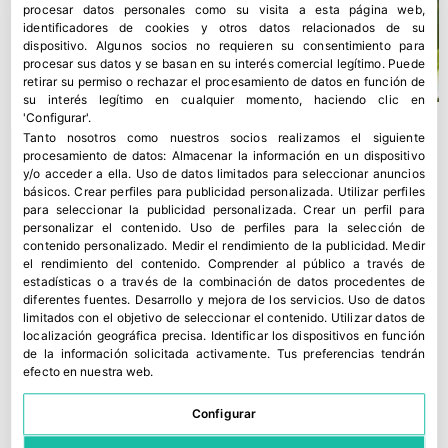
procesar datos personales como su visita a esta página web,
identificadores de cookies y otros datos relacionados de su
dispositivo. Algunos socios no requieren su consentimiento para
procesar sus datos y se basan en su interés comercial legítimo. Puede
retirar su permiso o rechazar el procesamiento de datos en función de
su interés legítimo en cualquier momento, haciendo clic en
'Configurar'.
Tanto nosotros como nuestros socios realizamos el siguiente
procesamiento de datos:
Almacenar la información en un dispositivo
y/o acceder a ella
.
Uso de datos limitados para seleccionar anuncios
básicos
.
Crear perfiles para publicidad personalizada
.
Utilizar perfiles
para seleccionar la publicidad personalizada
.
Crear un perfil para
personalizar el contenido
.
Uso de perfiles para la selección de
contenido personalizado
.
Medir el rendimiento de la publicidad
.
Medir
el rendimiento del contenido
.
Comprender al público a través de
estadísticas o a través de la combinación de datos procedentes de
diferentes fuentes
.
Desarrollo y mejora de los servicios
.
Uso de datos
limitados con el objetivo de seleccionar el contenido
.
Utilizar datos de
localización geográfica precisa
.
Identificar los dispositivos en función
El pedrisco deja 30.600 hectáreas agrícolas afectadas esta
de la información solicitada activamente
.
Tus preferencias tendrán
primavera
efecto en nuestra web.
11 mayo, 2026
Configurar