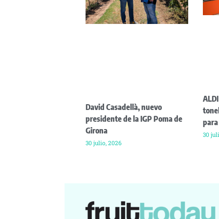
ALDI
David Casadellà, nuevo
tone
presidente de la IGP Poma de
para
Girona
30 jul
30 julio, 2026