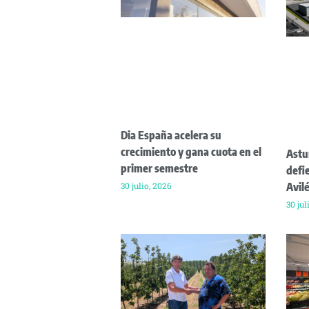
Dia España acelera su
crecimiento y gana cuota en el
Astu
primer semestre
defi
30 julio, 2026
Avil
30 jul