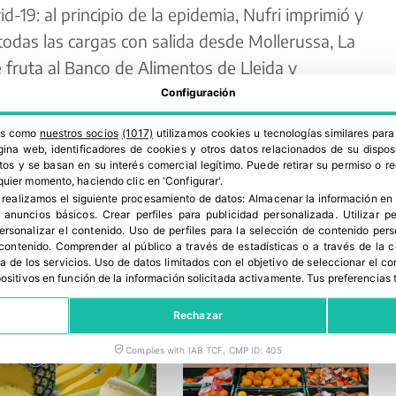
-19: al principio de la epidemia, Nufri imprimió y
todas las cargas con salida desde Mollerussa, La
 fruta al Banco de Alimentos de Lleida y
z Roja de Alacant y Soria.
Configuración
ros como
nuestros socios
(1017)
utilizamos cookies u tecnologías similares par
ina web, identificadores de cookies y otros datos relacionados de su dispos
os y se basan en su interés comercial legítimo. Puede retirar su permiso o 
quier momento, haciendo clic en 'Configurar'.
 realizamos el siguiente procesamiento de datos:
Almacenar la información en 
r anuncios básicos
.
Crear perfiles para publicidad personalizada
.
Utilizar p
personalizar el contenido
.
Uso de perfiles para la selección de contenido per
 contenido
.
Comprender al público a través de estadísticas o a través de la
a de los servicios
.
Uso de datos limitados con el objetivo de seleccionar el co
spositivos en función de la información solicitada activamente
.
Tus preferencias 
Rechazar
Complies with IAB TCF, CMP ID: 405