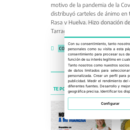
motivo de la pandemia de la Covid
distribuyó carteles de ánimo en 
Rasa y Huelva. Hizo donación de
Tarragona, como también a la Cru
Con su consentimiento, tanto nosot
COVID
,
COVID-19
,
LIVINDA
,
RSC
personales como su visita a esta pág
consentimiento para procesar sus dat
función de su interés legítimo en cual
Tanto nosotros como nuestros socios
de datos limitados para selecciona
personalizada
.
Crear un perfil para 
publicidad
.
Medir el rendimiento del
diferentes fuentes
.
Desarrollo y mejor
TE PODRÍA INTERESAR
geográfica precisa
.
Identificar los di
Configurar