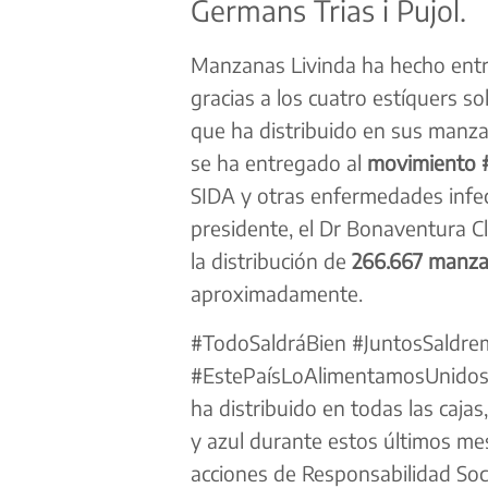
Germans Trias i Pujol.
Manzanas Livinda ha hecho entr
gracias a los cuatro estíquers s
que ha distribuido en sus manza
se ha entregado al
movimiento
SIDA y otras enfermedades infecc
presidente, el Dr Bonaventura Cl
la distribución de
266.667 manza
aproximadamente.
#TodoSaldráBien #JuntosSaldre
#EstePaísLoAlimentamosUnidos e
ha distribuido en todas las cajas
y azul durante estos últimos me
acciones de Responsabilidad Soc