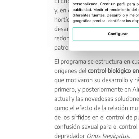
El Encuentro, dirigido a asesores
personalizada
.
Crear un perfil para 
y, en definitiva, a todos los pro
publicidad
.
Medir el rendimiento del
diferentes fuentes
.
Desarrollo y mejor
hortícolas, se desarrollará en f
geográfica precisa
.
Identificar los di
desarrollada
ad hoc
que permitir
Configurar
redondas durante un mes, y acc
patrocinadores.
El programa se estructura en cua
orígenes del
control biológico e
que motivaron su desarrollo y r
primero, y posteriormente en Alm
actual y las novedosas soluciones
como el efecto de la relación m
de los sírfidos en el control de 
confusión sexual para el control
depredador
Orius laevigatus
.