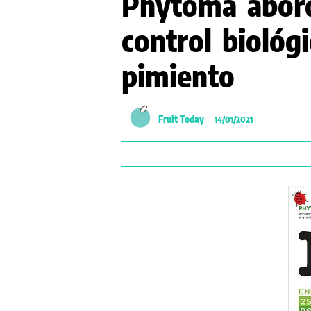
Phytoma abord
control biológi
pimiento
Fruit Today
14/01/2021