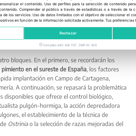
, técnicos, agricultores, investigadores, empresas
personalizar el contenido
.
Uso de perfiles para la selección de contenido per
fesionales dedicados al cultivo del pimiento y
 contenido
.
Comprender al público a través de estadísticas o a través de la
a de los servicios
.
Uso de datos limitados con el objetivo de seleccionar el co
ormato exclusivamente virtual, con una plataforma
spositivos en función de la información solicitada activamente
.
Tus preferencias 
á a los asistentes visionar las ponencias y mesas
Rechazar
eder a toda la documentación aportada por los
Complies with IAB TCF, CMP ID: 405
tro bloques. En el primero, se recordarán los
n pimiento en el sureste de España
, los factores
ápida implantación en Campo de Cartagena,
ería. A continuación, se repasará la problemática
 disponibles que ofrece el control biológico,
utualista pulgón-hormiga, la acción depredadora
pulgones, el establecimiento de la técnica de
 de
Ostrinia
o la selección de razas mejoradas del