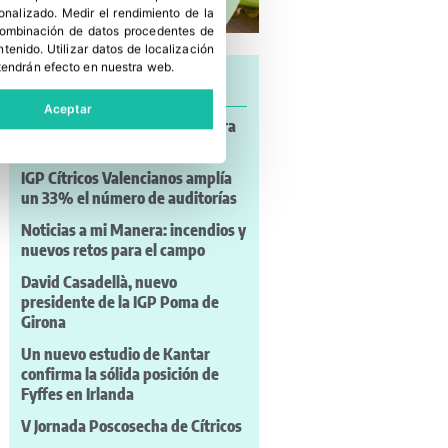
sonalizado
.
Medir el rendimiento de la
 combinación de datos procedentes de
ntenido
.
Utilizar datos de localización
tendrán efecto en nuestra web.
Últimas noticias
Aceptar
FEDEMCO: el envase de madera
está listo para el PPWR
IGP Cítricos Valencianos amplía
un 33% el número de auditorías
Noticias a mi Manera: incendios y
nuevos retos para el campo
David Casadellà, nuevo
presidente de la IGP Poma de
Girona
Un nuevo estudio de Kantar
confirma la sólida posición de
Fyffes en Irlanda
V Jornada Poscosecha de Cítricos