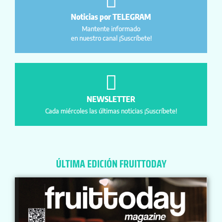
Noticias por TELEGRAM
Mantente informado
en nuestro canal ¡Suscríbete!
NEWSLETTER
Cada miércoles las últimas noticias ¡Suscríbete!
ÚLTIMA EDICIÓN FRUITTODAY