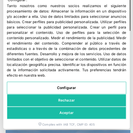
Tanto nosotros como nuestros socios realizamos el siguiente
procesamiento de datos:
Almacenar la información en un dispositivo
y/o acceder a ella
.
Uso de datos limitados para seleccionar anuncios
básicos
.
Crear perfiles para publicidad personalizada
.
Utilizar perfiles
para seleccionar la publicidad personalizada
.
Crear un perfil para
personalizar el contenido
.
Uso de perfiles para la selección de
contenido personalizado
.
Medir el rendimiento de la publicidad
.
Medir
el rendimiento del contenido
.
Comprender al público a través de
estadísticas o a través de la combinación de datos procedentes de
diferentes fuentes
.
Desarrollo y mejora de los servicios
.
Uso de datos
limitados con el objetivo de seleccionar el contenido
.
Utilizar datos de
localización geográfica precisa
.
Identificar los dispositivos en función
de la información solicitada activamente
.
Tus preferencias tendrán
efecto en nuestra web.
Configurar
Rechazar
El Genetics Forum Iberia de Planasa celebra su quinta edición,
con interesantes novedades
Aceptar
12 junio, 2026
Complies with IAB TCF, CMP ID: 405