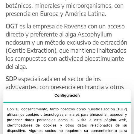
botánicos, minerales y microorganismos, con
presencia en Europa y América Latina.
OGT
es la empresa de Rovensa con un acceso
directo y preferente al alga Ascophyllum
nodosum y un método exclusivo de extracción
(Gentle Extraction), que mantiene inalterados
los compuestos con actividad bioestimulante
del alga.
SDP
especializada en el sector de los
adyuvantes, con presencia en Francia y otros
países de Europa.
Configuración
Microquimica
expertos en microbiología y
Con su consentimiento, tanto nosotros como
nuestros socios
(1017)
biotecnología con fuerte presencia en Brasil.
utilizamos cookies u tecnologías similares para almacenar, acceder y
procesar datos personales como su visita a esta página web,
identificadores de cookies y otros datos relacionados de su
El
grupo Rovensa
seguirá su estrategia de
dispositivo. Algunos socios no requieren su consentimiento para