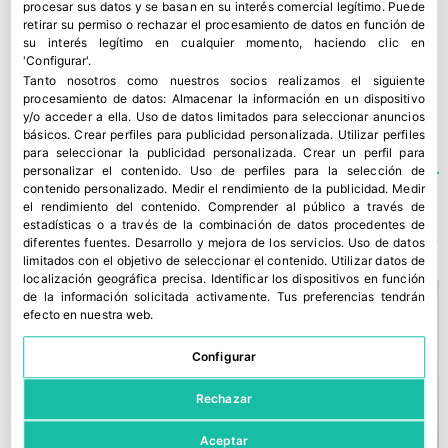
crecimiento orgánico e inorgánico con una
procesar sus datos y se basan en su interés comercial legítimo. Puede
retirar su permiso o rechazar el procesamiento de datos en función de
fuerte expansión internacional.
su interés legítimo en cualquier momento, haciendo clic en
'Configurar'.
Tanto nosotros como nuestros socios realizamos el siguiente
FERIAS
,
ROVENSA
procesamiento de datos:
Almacenar la información en un dispositivo
y/o acceder a ella
.
Uso de datos limitados para seleccionar anuncios
básicos
.
Crear perfiles para publicidad personalizada
.
Utilizar perfiles
para seleccionar la publicidad personalizada
.
Crear un perfil para
personalizar el contenido
.
Uso de perfiles para la selección de
contenido personalizado
.
Medir el rendimiento de la publicidad
.
Medir
el rendimiento del contenido
.
Comprender al público a través de
TE PODRÍA INTERESAR
estadísticas o a través de la combinación de datos procedentes de
diferentes fuentes
.
Desarrollo y mejora de los servicios
.
Uso de datos
limitados con el objetivo de seleccionar el contenido
.
Utilizar datos de
localización geográfica precisa
.
Identificar los dispositivos en función
de la información solicitada activamente
.
Tus preferencias tendrán
efecto en nuestra web.
Configurar
Rechazar
Aceptar