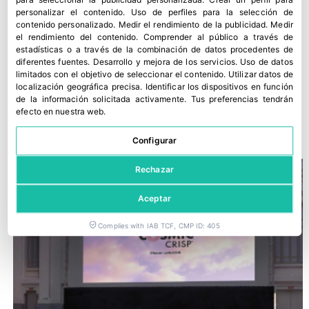
personalizar el contenido
.
Uso de perfiles para la selección de
contenido personalizado
.
Medir el rendimiento de la publicidad
.
Medir
el rendimiento del contenido
.
Comprender al público a través de
estadísticas o a través de la combinación de datos procedentes de
diferentes fuentes
.
Desarrollo y mejora de los servicios
.
Uso de datos
limitados con el objetivo de seleccionar el contenido
.
Utilizar datos de
localización geográfica precisa
.
Identificar los dispositivos en función
de la información solicitada activamente
.
Tus preferencias tendrán
Asturiana de Fertilizantes defiende su continuidad en Avilés
efecto en nuestra web.
30 julio, 2026
Configurar
Rechazar
Aceptar
Complies with IAB TCF, CMP ID: 405