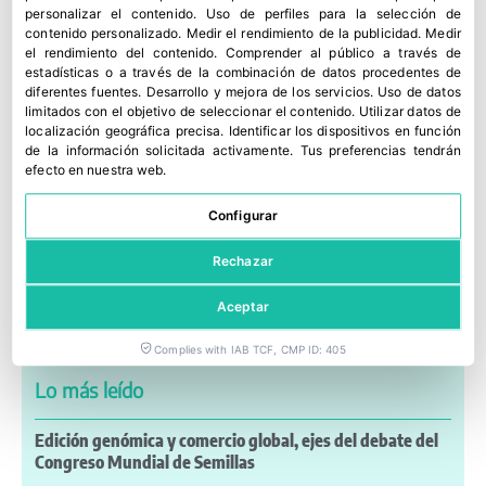
personalizar el contenido
.
Uso de perfiles para la selección de
contenido personalizado
.
Medir el rendimiento de la publicidad
.
Medir
el rendimiento del contenido
.
Comprender al público a través de
estadísticas o a través de la combinación de datos procedentes de
diferentes fuentes
.
Desarrollo y mejora de los servicios
.
Uso de datos
limitados con el objetivo de seleccionar el contenido
.
Utilizar datos de
localización geográfica precisa
.
Identificar los dispositivos en función
de la información solicitada activamente
.
Tus preferencias tendrán
efecto en nuestra web.
Configurar
Últimas noticias
Rechazar
Noticias a mi Manera: incendios y nuevos retos para el
campo
Aceptar
Complies with IAB TCF, CMP ID: 405
Lo más leído
Edición genómica y comercio global, ejes del debate del
Congreso Mundial de Semillas