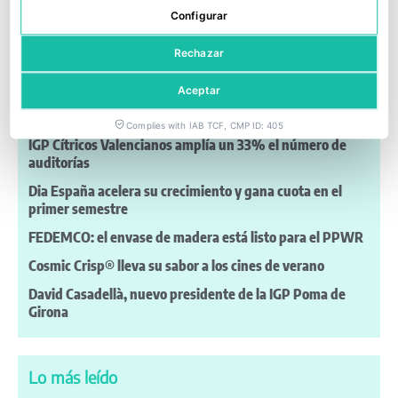
Configurar
Rechazar
Últimas noticias
Aceptar
Un nuevo estudio de Kantar confirma la sólida posición
de Fyffes en Irlanda
Complies with IAB TCF, CMP ID: 405
IGP Cítricos Valencianos amplía un 33% el número de
auditorías
Dia España acelera su crecimiento y gana cuota en el
primer semestre
FEDEMCO: el envase de madera está listo para el PPWR
Cosmic Crisp® lleva su sabor a los cines de verano
David Casadellà, nuevo presidente de la IGP Poma de
Girona
Lo más leído