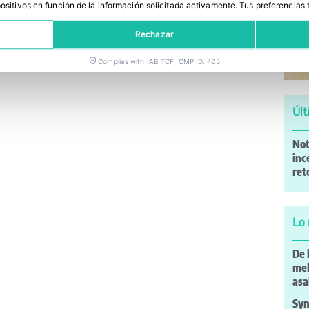
spositivos en función de la información solicitada activamente
.
Tus preferencias 
Rechazar
Complies with IAB TCF, CMP ID: 405
Últ
Not
inc
ret
Lo 
De 
mel
asa
Syn