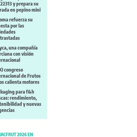
22313 y prepara su
rada en pepino mini
oma refuerza su
esta por las
iedades
trastadas
ca, una compañía
ciana con visión
ernacional
XI congreso
ernacional de Frutos
os calienta motores
kaging para f&h
scas: rendimiento,
tenibilidad y nuevas
gencias
ACFRUT 2026 EN