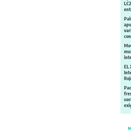
LC2
ent
Pal
apu
var
con
Moy
mur
int
EL 
Int
Roj
Pac
fre
sos
exi
M