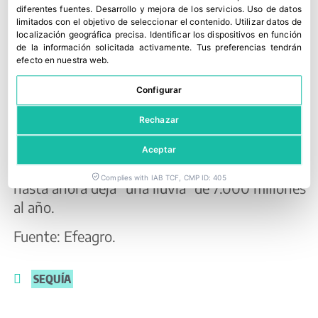
diferentes fuentes
.
Desarrollo y mejora de los servicios
.
Uso de datos
Por su parte, este diciembre concluyó sin
limitados con el objetivo de seleccionar el contenido
.
Utilizar datos de
localización geográfica precisa
.
Identificar los dispositivos en función
resultados la conferencia ministerial de la
de la información solicitada activamente
.
Tus preferencias tendrán
Organización Mundial del Comercio (OMC), que
efecto en nuestra web.
queda en entredicho; el multilateralismo “hace
Configurar
aguas”.
Rechazar
El 2018 abrirá incertidumbres por la sequía y
también en lo legislativo, para el campo,
Aceptar
pendiente de las propuestas para la PAC, que
Complies with IAB TCF, CMP ID: 405
hasta ahora deja “una lluvia” de 7.000 millones
al año.
Fuente: Efeagro.
SEQUÍA