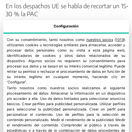
En los despachos UE se habla de recortar un 15-
30 % la PAC
Reglamento Omnibus
Configuración
De momento, la UE acaba de aprobar el
Con su consentimiento, tanto nosotros como
nuestros socios
(1019)
“Reglamento Ómnibus”, que plantea mejoras
utilizamos cookies u tecnologías similares para almacenar, acceder y
procesar datos personales como su visita a esta página web,
técnicas y reconoce, por fin, la particularidad de
identificadores de cookies y otros datos relacionados de su
las dehesas para acceder a las subvenciones, sin
dispositivo. Algunos socios no requieren su consentimiento para
procesar sus datos y se basan en su interés comercial legítimo. Puede
discriminación.
retirar su permiso o rechazar el procesamiento de datos en función de
su interés legítimo en cualquier momento, haciendo clic en
El glifosato centró este 2017 un agrio debate
'Configurar'.
Tanto nosotros como nuestros socios realizamos el siguiente
entre partidarios (agricultores) y detractores
procesamiento de datos:
Almacenar la información en un dispositivo
(ecologistas) pero, finalmente, la Comisión
y/o acceder a ella
.
Uso de datos limitados para seleccionar anuncios
básicos
.
Crear perfiles para publicidad personalizada
.
Utilizar perfiles
Europea decidía hace unos días la renovación
para seleccionar la publicidad personalizada
.
Crear un perfil para
para los próximos cinco años aunque con un
personalizar el contenido
.
Uso de perfiles para la selección de
contenido personalizado
.
Medir el rendimiento de la publicidad
.
Medir
matiz: dejará la responsabilidad de su
el rendimiento del contenido
.
Comprender al público a través de
autorización final a los Estados miembro.
estadísticas o a través de la combinación de datos procedentes de