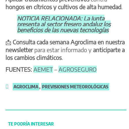
hongos en cítricos y cultivos de alta humedad
.
NOTICIA RELACIONADA: La Junta
presenta al sector fresero andaluz los
beneficios de las nuevas tecnologías
📩
Consulta cada semana Agroclima en nuestra
newsletter
para estar informado y
anticiparte a
los cambios climáticos
.
FUENTES:
AEMET
–
AGROSEGURO
AGROCLIMA
,
PREVISIONES METEOROLÓGICAS
TE PODRÍA INTERESAR