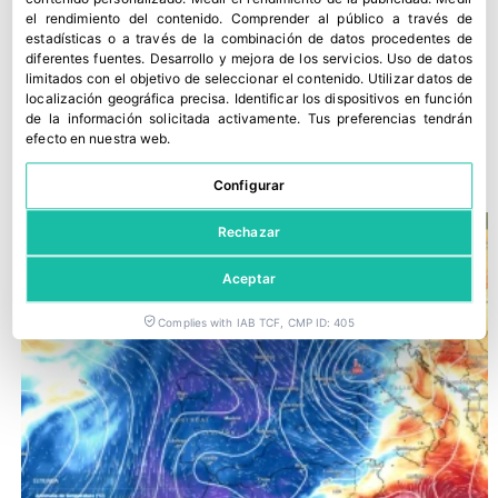
el rendimiento del contenido
.
Comprender al público a través de
estadísticas o a través de la combinación de datos procedentes de
diferentes fuentes
.
Desarrollo y mejora de los servicios
.
Uso de datos
limitados con el objetivo de seleccionar el contenido
.
Utilizar datos de
localización geográfica precisa
.
Identificar los dispositivos en función
de la información solicitada activamente
.
Tus preferencias tendrán
Meteored advierte de inestabilidad y riesgo de DANA
efecto en nuestra web.
8 junio, 2026
Configurar
Rechazar
Aceptar
Complies with IAB TCF, CMP ID: 405