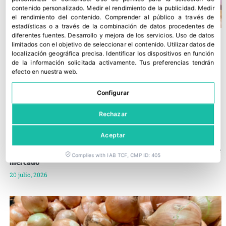
contenido personalizado
.
Medir el rendimiento de la publicidad
.
Medir
el rendimiento del contenido
.
Comprender al público a través de
estadísticas o a través de la combinación de datos procedentes de
diferentes fuentes
.
Desarrollo y mejora de los servicios
.
Uso de datos
limitados con el objetivo de seleccionar el contenido
.
Utilizar datos de
localización geográfica precisa
.
Identificar los dispositivos en función
de la información solicitada activamente
.
Tus preferencias tendrán
efecto en nuestra web.
Configurar
Rechazar
Aceptar
Andalucía y Hortyfruta se alían para mejorar la información de
Complies with IAB TCF, CMP ID: 405
mercado
20 julio, 2026