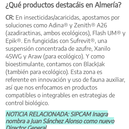
¿Qué productos destacáis en Almería?
CR:
En insecticidas/acaricidas, apostamos por
soluciones como Adina® y Zenith® A26
(azadiractinas, ambos ecológicos), Flash UM® y
Epik®. En fungicidas con Sufrevit®, una
suspensión concentrada de azufre, Xanilo
45WG y Araw (para ecológico). Y como
bioestimulante, contamos con BlackJak
(también para ecológico). Esta zona es
referente en innovación y uso de fauna auxiliar,
así que nos enfocamos en productos
compatibles o integrables en estrategias de
control biológico.
NOTICIA RELACIONADA: SIPCAM Inagra
nombra a Juan Sánchez Alonso como nuevo
Director General