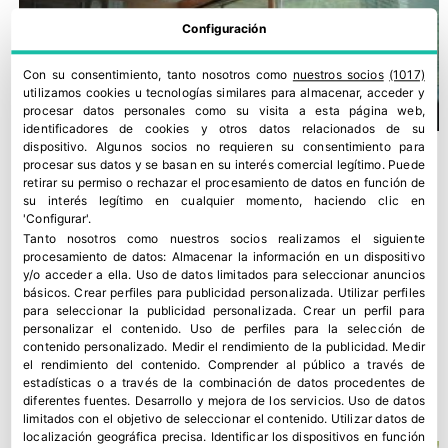
Configuración
Con su consentimiento, tanto nosotros como
nuestros socios
(1017)
utilizamos cookies u tecnologías similares para almacenar, acceder y
procesar datos personales como su visita a esta página web,
identificadores de cookies y otros datos relacionados de su
dispositivo. Algunos socios no requieren su consentimiento para
procesar sus datos y se basan en su interés comercial legítimo. Puede
retirar su permiso o rechazar el procesamiento de datos en función de
su interés legítimo en cualquier momento, haciendo clic en
'Configurar'.
Tanto nosotros como nuestros socios realizamos el siguiente
procesamiento de datos:
Almacenar la información en un dispositivo
y/o acceder a ella
.
Uso de datos limitados para seleccionar anuncios
básicos
.
Crear perfiles para publicidad personalizada
.
Utilizar perfiles
para seleccionar la publicidad personalizada
.
Crear un perfil para
personalizar el contenido
.
Uso de perfiles para la selección de
contenido personalizado
.
Medir el rendimiento de la publicidad
.
Medir
el rendimiento del contenido
.
Comprender al público a través de
‘Una Europa más Saludable’ suma 8 premios en Smile Festival
estadísticas o a través de la combinación de datos procedentes de
15 mayo, 2026
diferentes fuentes
.
Desarrollo y mejora de los servicios
.
Uso de datos
limitados con el objetivo de seleccionar el contenido
.
Utilizar datos de
localización geográfica precisa
.
Identificar los dispositivos en función