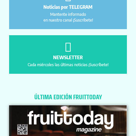
Noticias por TELEGRAM
Mantente informado
en nuestro canal ¡Suscríbete!
NEWSLETTER
Cada miércoles las últimas noticias ¡Suscríbete!
ÚLTIMA EDICIÓN FRUITTODAY