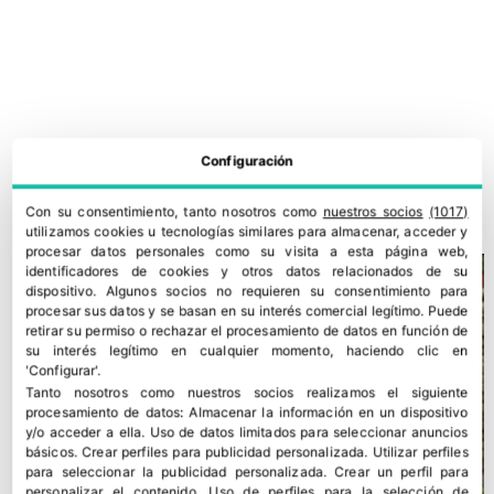
Configuración
Noticias a mi Manera: incendios y nuevos retos para el campo
31 julio, 2026
Con su consentimiento, tanto nosotros como
nuestros socios
(1017)
utilizamos cookies u tecnologías similares para almacenar, acceder y
procesar datos personales como su visita a esta página web,
identificadores de cookies y otros datos relacionados de su
dispositivo. Algunos socios no requieren su consentimiento para
procesar sus datos y se basan en su interés comercial legítimo. Puede
retirar su permiso o rechazar el procesamiento de datos en función de
su interés legítimo en cualquier momento, haciendo clic en
'Configurar'.
Tanto nosotros como nuestros socios realizamos el siguiente
procesamiento de datos:
Almacenar la información en un dispositivo
y/o acceder a ella
.
Uso de datos limitados para seleccionar anuncios
básicos
.
Crear perfiles para publicidad personalizada
.
Utilizar perfiles
para seleccionar la publicidad personalizada
.
Crear un perfil para
personalizar el contenido
.
Uso de perfiles para la selección de