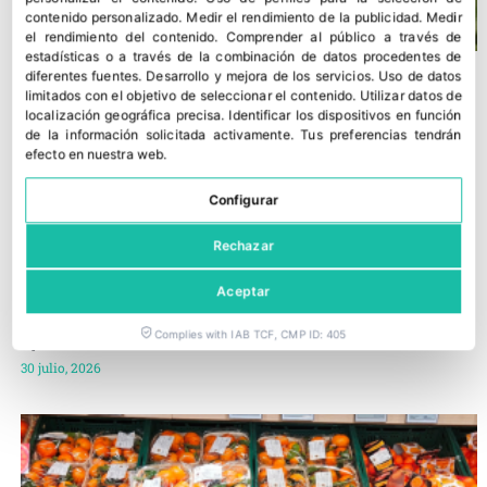
contenido personalizado
.
Medir el rendimiento de la publicidad
.
Medir
el rendimiento del contenido
.
Comprender al público a través de
estadísticas o a través de la combinación de datos procedentes de
diferentes fuentes
.
Desarrollo y mejora de los servicios
.
Uso de datos
limitados con el objetivo de seleccionar el contenido
.
Utilizar datos de
localización geográfica precisa
.
Identificar los dispositivos en función
de la información solicitada activamente
.
Tus preferencias tendrán
efecto en nuestra web.
Configurar
Rechazar
Aceptar
Un nuevo estudio de Kantar confirma la sólida posición de
Complies with IAB TCF, CMP ID: 405
Fyffes en Irlanda
30 julio, 2026