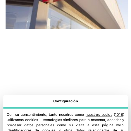
Dia España acelera su crecimiento y gana cuota en el primer
Configuración
semestre
30 julio, 2026
Con su consentimiento, tanto nosotros como
nuestros socios
(1019)
utilizamos cookies u tecnologías similares para almacenar, acceder y
procesar datos personales como su visita a esta página web,
identificadores de cookies y otros datos relacionados de su