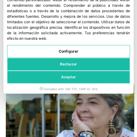
el rendimiento del contenido
.
Comprender al público a través de
estadísticas o a través de la combinación de datos procedentes de
diferentes fuentes
.
Desarrollo y mejora de los servicios
.
Uso de datos
limitados con el objetivo de seleccionar el contenido
.
Utilizar datos de
localización geográfica precisa
.
Identificar los dispositivos en función
de la información solicitada activamente
.
Tus preferencias tendrán
efecto en nuestra web.
Configurar
Europa desacelera su producción circular de plásticos
Rechazar
2 junio, 2026
Aceptar
Complies with IAB TCF, CMP ID: 405