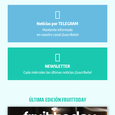
Noticias por TELEGRAM
Mantente informado
en nuestro canal ¡Suscríbete!
NEWSLETTER
Cada miércoles las últimas noticias ¡Suscríbete!
ÚLTIMA EDICIÓN FRUITTODAY